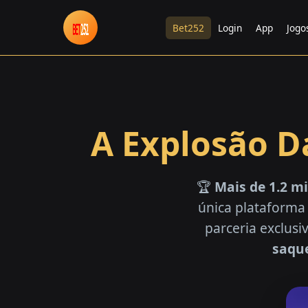
Bet252
Login
App
Jogo
A Explosão D
🏆
Mais de 1.2 m
única plataforma
parceria exclus
saque