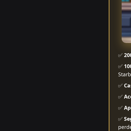
✅
20
✅
10
Starb
✅
Ca
✅
Ac
✅
Ap
✅
Se
perde