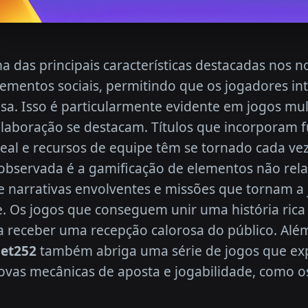
ma das principais características destacadas nos 
lementos sociais, permitindo que os jogadores int
sa. Isso é particularmente evidente em jogos mul
laboração se destacam. Títulos que incorporam 
eal e recursos de equipe têm se tornado cada vez
observada é a gamificação de elementos não rela
e narrativas envolventes e missões que tornam a 
e. Os jogos que conseguem unir uma história rica
 receber uma recepção calorosa do público. Além
et252
também abriga uma série de jogos que e
ovas mecânicas de aposta e jogabilidade, como os