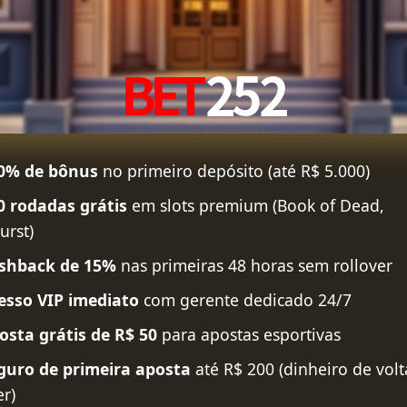
0% de bônus
no primeiro depósito (até R$ 5.000)
0 rodadas grátis
em slots premium (Book of Dead,
urst)
shback de 15%
nas primeiras 48 horas sem rollover
esso VIP imediato
com gerente dedicado 24/7
osta grátis de R$ 50
para apostas esportivas
guro de primeira aposta
até R$ 200 (dinheiro de volt
r)