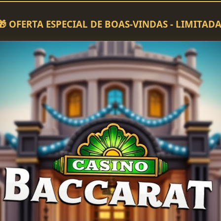
🎁 OFERTA ESPECIAL DE BOAS-VINDAS - LIMITADA