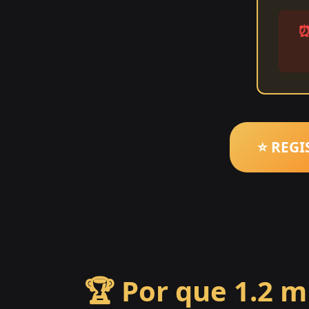
⏰
⭐ REGI
🏆 Por que 1.2 m