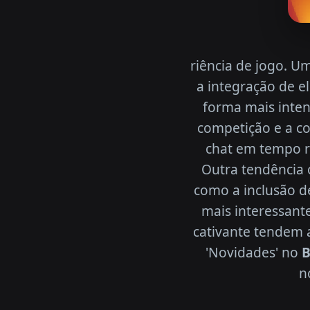
riência de jogo. U
a integração de e
forma mais inten
competição e a co
chat em tempo r
Outra tendência 
como a inclusão d
mais interessant
cativante tendem a
'Novidades' no
B
n