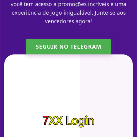
você tem acesso a promoções incríveis e uma
experiência de jogo inigualável. Junte-se aos
vencedores agora!
SEGUIR NO TELEGRAM