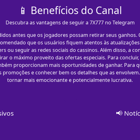
📱 Benefícios do Canal
Descubra as vantagens de seguir a 7X777 no Telegram
ndidos antes que os jogadores possam retirar seus ganhos.
ecomendado que os usuários fiquem atentos às atualizaçõe
ters ou seguir as redes sociais do cassinos. Além disso, a
ar o máximo proveito das ofertas especiais. Para concluir,
ambém proporcionam mais oportunidades de ganhar. Para q
sas promoções e conhecer bem os detalhes que as envolvem
tornar mais emocionante e potencialmente lucrativa.
sivos
📢 Notí