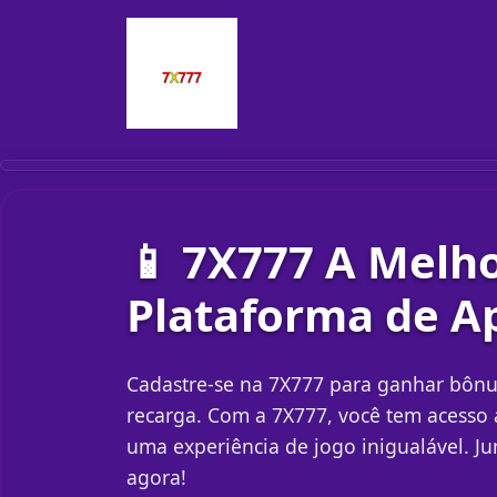
📱 7X777 A Melh
Plataforma de A
Cadastre-se na 7X777 para ganhar bônu
recarga. Com a 7X777, você tem acesso 
uma experiência de jogo inigualável. J
agora!