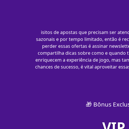
isitos de apostas que precisam ser ate
sazonais e por tempo limitado, então é r
perder essas ofertas é assinar newslet
compartilha dicas sobre como e quando tir
enriquecem a experiência de jogo, mas t
chances de sucesso, é vital aproveitar es
🎁 Bônus Exclu
VIP