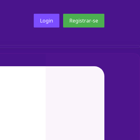
Login
Registrar-se