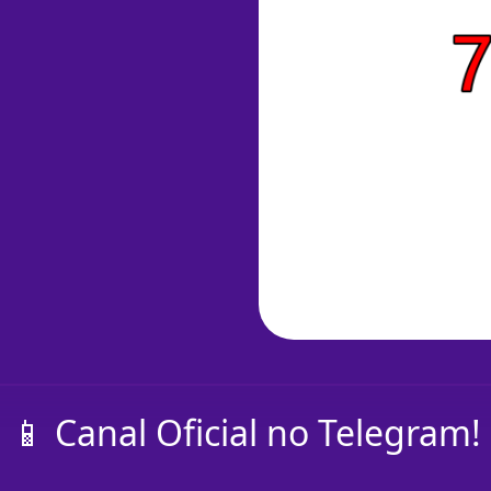
📱 Canal Oficial no Telegram!