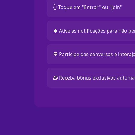
👆 Toque em "Entrar" ou "Join"
🔔 Ative as notificações para não p
💬 Participe das conversas e interaj
🎁 Receba bônus exclusivos autom