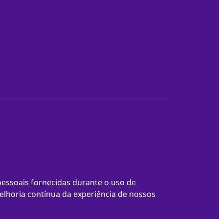
pessoais fornecidas durante o uso de
elhoria contínua da experiência de nossos