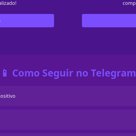
lizado!
compa
e
📱 Como Seguir no Telegram
ositivo