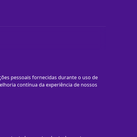
ções pessoais fornecidas durante o uso de
elhoria contínua da experiência de nossos