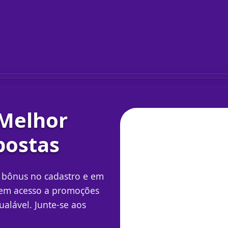
Melhor
postas
 bônus no cadastro e em
tem acesso a promoções
ualável. Junte-se aos