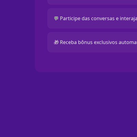
💬 Participe das conversas e interaj
🎁 Receba bônus exclusivos autom