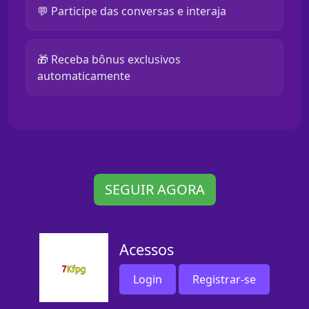
💬 Participe das conversas e interaja
🎁 Receba bônus exclusivos
automaticamente
SEGUIR AGORA
Acessos
Login
Registrar-se