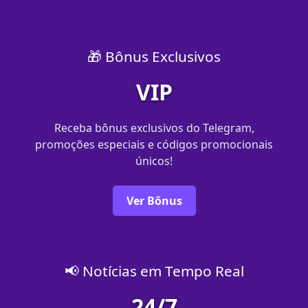
🎁 Bônus Exclusivos
VIP
Receba bônus exclusivos do Telegram,
promoções especiais e códigos promocionais
únicos!
Ver Bônus
📢 Notícias em Tempo Real
24/7