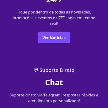
Fique por dentro de todas as novidades,
promoções e eventos da 7FF Login em tempo
real!
Ver Notícias
💬 Suporte Direto
Chat
Suporte direto via Telegram, respostas rápidas e
atendimento personalizado!