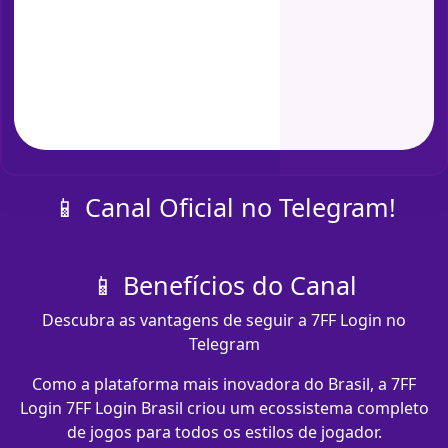
📱 Canal Oficial no Telegram!
📱 Benefícios do Canal
Descubra as vantagens de seguir a 7FF Login no
Telegram
Como a plataforma mais inovadora do Brasil, a 7FF
Login 7FF Login Brasil criou um ecossistema completo
de jogos para todos os estilos de jogador.