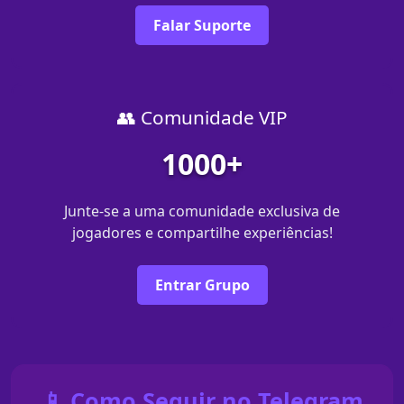
Falar Suporte
👥 Comunidade VIP
1000+
Junte-se a uma comunidade exclusiva de
jogadores e compartilhe experiências!
Entrar Grupo
📱 Como Seguir no Telegram