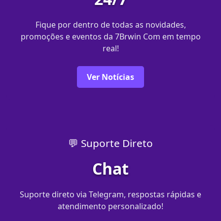
Fique por dentro de todas as novidades,
promoções e eventos da 7Brwin Com em tempo
real!
Ver Notícias
💬 Suporte Direto
Chat
Suporte direto via Telegram, respostas rápidas e
atendimento personalizado!