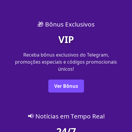
🎁 Bônus Exclusivos
VIP
Receba bônus exclusivos do Telegram,
promoções especiais e códigos promocionais
únicos!
Ver Bônus
📢 Notícias em Tempo Real
24/7