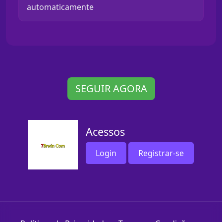
automaticamente
SEGUIR AGORA
Acessos
Login
Registrar-se