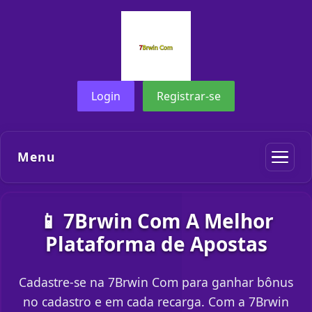
Login
Registrar-se
Menu
📱 7Brwin Com A Melhor
Plataforma de Apostas
Cadastre-se na 7Brwin Com para ganhar bônus
no cadastro e em cada recarga. Com a 7Brwin