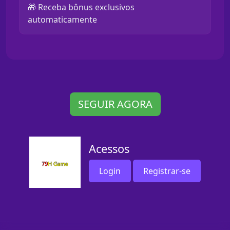
🎁 Receba bônus exclusivos
automaticamente
SEGUIR AGORA
Acessos
Login
Registrar-se