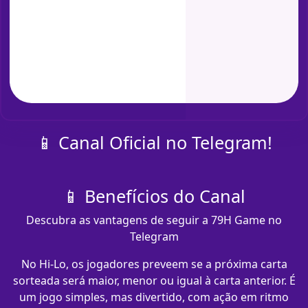
📱 Canal Oficial no Telegram!
📱 Benefícios do Canal
Descubra as vantagens de seguir a 79H Game no
Telegram
No Hi-Lo, os jogadores preveem se a próxima carta
sorteada será maior, menor ou igual à carta anterior. É
um jogo simples, mas divertido, com ação em ritmo