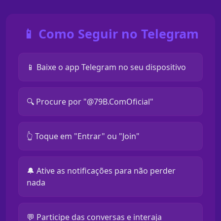
📱 Como Seguir no Telegram
📱 Baixe o app Telegram no seu dispositivo
🔍 Procure por "@79B.ComOficial"
👆 Toque em "Entrar" ou "Join"
🔔 Ative as notificações para não perder
nada
💬 Participe das conversas e interaja