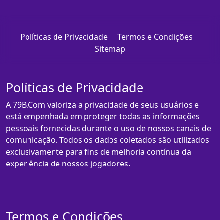
Políticas de Privacidade
Termos e Condições
Sitemap
Políticas de Privacidade
A 79B.Com valoriza a privacidade de seus usuários e
está empenhada em proteger todas as informações
pessoais fornecidas durante o uso de nossos canais de
comunicação. Todos os dados coletados são utilizados
exclusivamente para fins de melhoria contínua da
experiência de nossos jogadores.
Termos e Condições