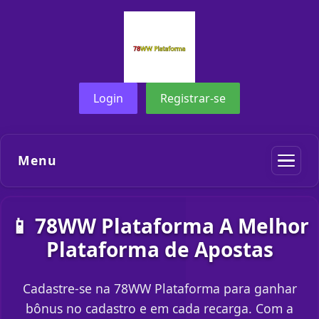
Login
Registrar-se
Menu
📱 78WW Plataforma A Melhor
Plataforma de Apostas
Cadastre-se na 78WW Plataforma para ganhar
bônus no cadastro e em cada recarga. Com a