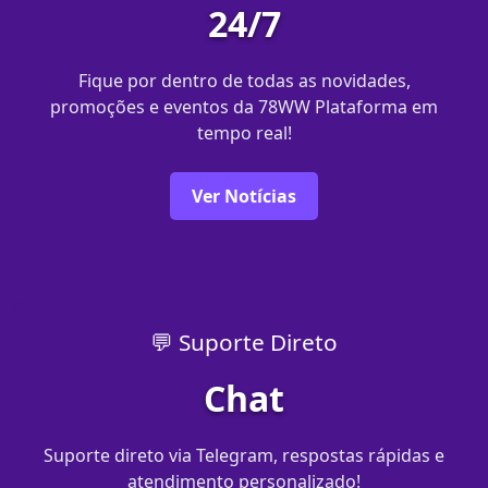
24/7
Fique por dentro de todas as novidades,
promoções e eventos da 78WW Plataforma em
tempo real!
Ver Notícias
💬 Suporte Direto
Chat
Suporte direto via Telegram, respostas rápidas e
atendimento personalizado!