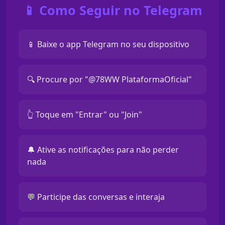
📱 Como Seguir no Telegram
📱 Baixe o app Telegram no seu dispositivo
🔍 Procure por "@78WW PlataformaOficial"
👆 Toque em "Entrar" ou "Join"
🔔 Ative as notificações para não perder
nada
💬 Participe das conversas e interaja