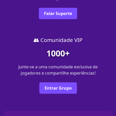
Falar Suporte
👥 Comunidade VIP
1000+
Junte-se a uma comunidade exclusiva de
jogadores e compartilhe experiências!
Entrar Grupo