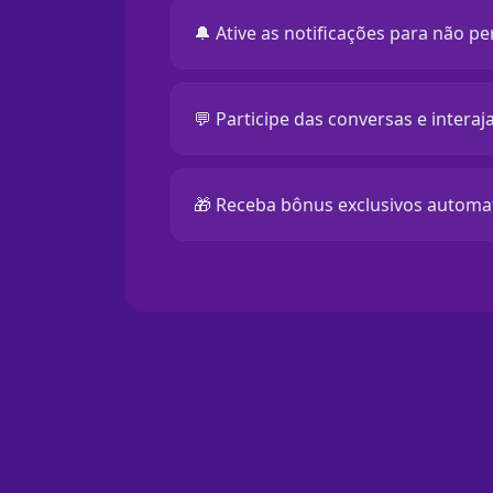
🔔 Ative as notificações para não p
💬 Participe das conversas e interaj
🎁 Receba bônus exclusivos autom