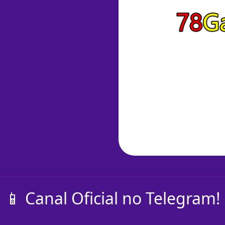
📱 Canal Oficial no Telegram!