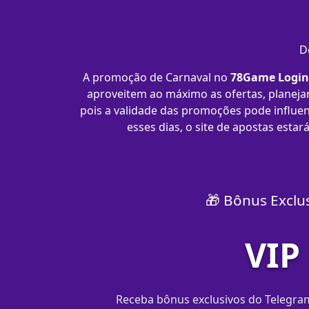
D
A promoção de Carnaval no
78Game Login
aproveitem ao máximo as ofertas, planejan
pois a validade das promoções pode influen
esses dias, o site de apostas esta
🎁 Bônus Exclu
VIP
Receba bônus exclusivos do Telegra