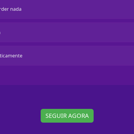
erder nada
a
aticamente
SEGUIR AGORA