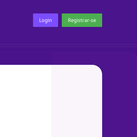
Login
Registrar-se