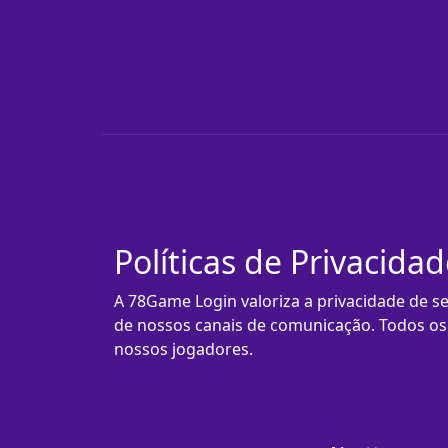
Políticas de Privacida
A 78Game Login valoriza a privacidade de 
de nossos canais de comunicação. Todos os 
nossos jogadores.