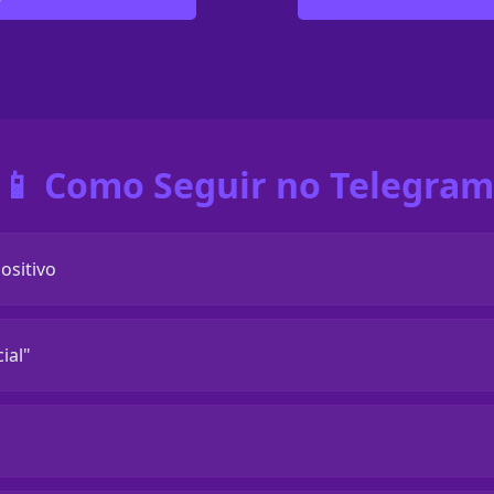
📱 Como Seguir no Telegram
ositivo
ial"