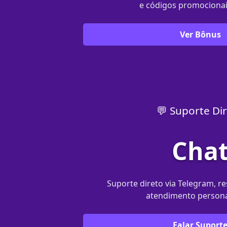
e códigos promocionai
Ver Bônus
💬 Suporte Di
Cha
Suporte direto via Telegram, r
atendimento persona
Falar Suport