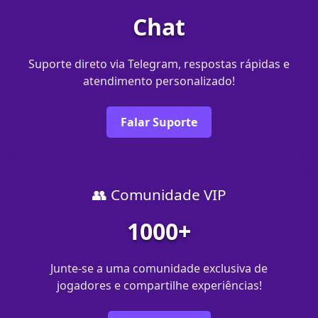
Chat
Suporte direto via Telegram, respostas rápidas e
atendimento personalizado!
Falar Suporte
👥 Comunidade VIP
1000+
Junte-se a uma comunidade exclusiva de
jogadores e compartilhe experiências!