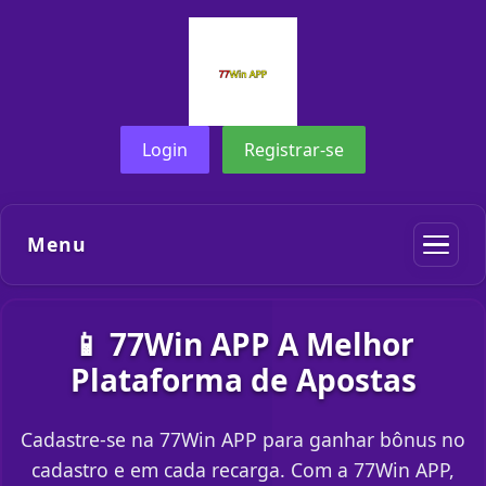
Login
Registrar-se
Menu
📱 77Win APP A Melhor
Plataforma de Apostas
Cadastre-se na 77Win APP para ganhar bônus no
cadastro e em cada recarga. Com a 77Win APP,