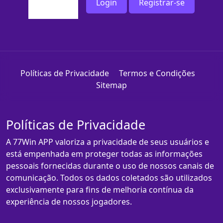
Login
Registrar-se
Políticas de Privacidade
Termos e Condições
Sitemap
Políticas de Privacidade
A 77Win APP valoriza a privacidade de seus usuários e
está empenhada em proteger todas as informações
pessoais fornecidas durante o uso de nossos canais de
comunicação. Todos os dados coletados são utilizados
exclusivamente para fins de melhoria contínua da
experiência de nossos jogadores.