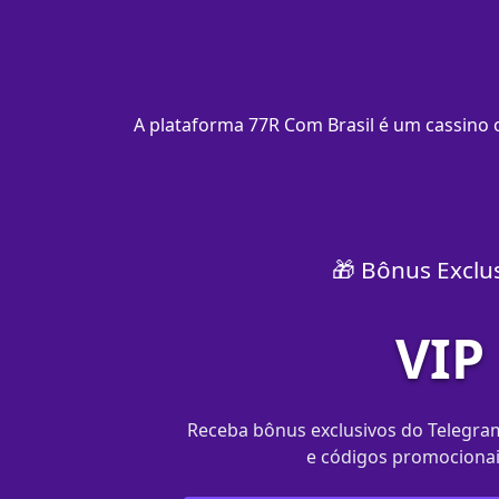
A plataforma 77R Com Brasil é um cassino 
🎁 Bônus Exclu
VIP
Receba bônus exclusivos do Telegra
e códigos promocionai