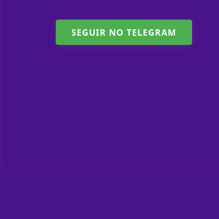
SEGUIR NO TELEGRAM