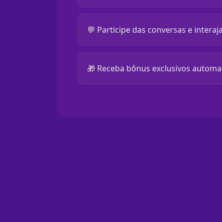
💬 Participe das conversas e interaj
🎁 Receba bônus exclusivos autom