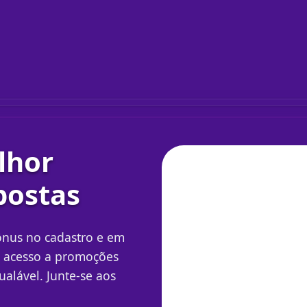
lhor
postas
ônus no cadastro e em
m acesso a promoções
ualável. Junte-se aos