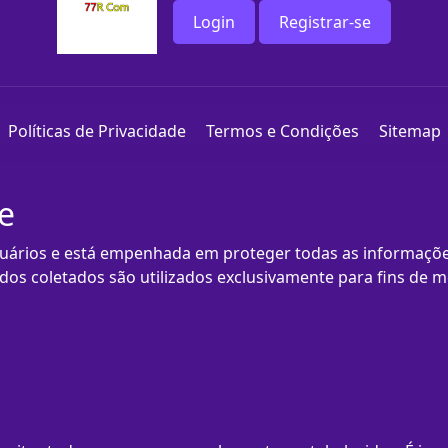
Login
Registrar-se
Políticas de Privacidade
Termos e Condições
Sitemap
de
usuários e está empenhada em proteger todas as informaçõe
os coletados são utilizados exclusivamente para fins de m