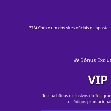
77At.Com é um dos sites oficiais de aposta
🎁 Bônus Exclu
VIP
Receba bônus exclusivos do Telegra
e códigos promocionai