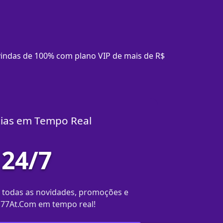
-vindas de 100% com plano VIP de mais de R$
cias em Tempo Real
24/7
e todas as novidades, promoções e
 77At.Com em tempo real!