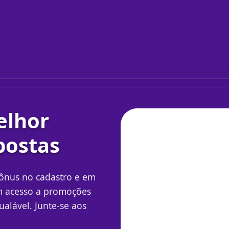
elhor
postas
ônus no cadastro e em
m acesso a promoções
ualável. Junte-se aos