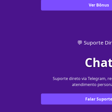
Ver Bônus
💬 Suporte Di
Cha
Suporte direto via Telegram, r
atendimento persona
Falar Suport