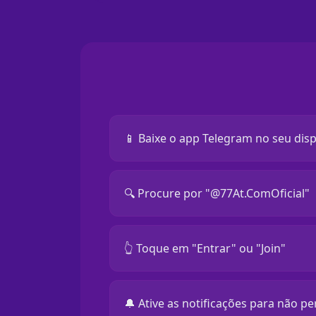
📱 Baixe o app Telegram no seu disp
🔍 Procure por "@77At.ComOficial"
👆 Toque em "Entrar" ou "Join"
🔔 Ative as notificações para não p