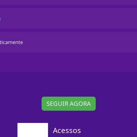
a
aticamente
SEGUIR AGORA
Acessos