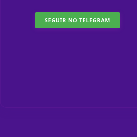
SEGUIR NO TELEGRAM