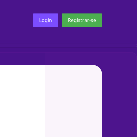
Login
Registrar-se