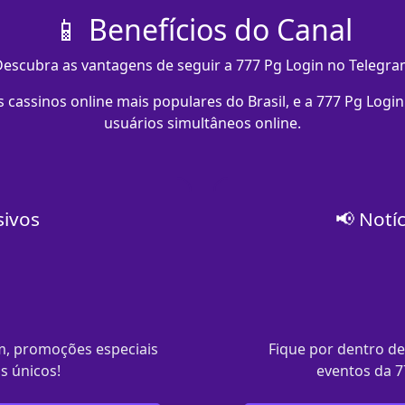
📱 Benefícios do Canal
escubra as vantagens de seguir a 777 Pg Login no Telegr
 cassinos online mais populares do Brasil, e a 777 Pg Logi
usuários simultâneos online.
sivos
📢 Notí
m, promoções especiais
Fique por dentro d
s únicos!
eventos da 7