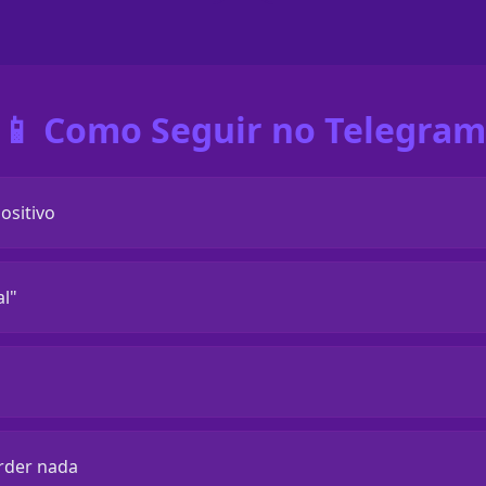
📱 Como Seguir no Telegram
ositivo
al"
erder nada