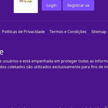
Login
Registrar-se
Políticas de Privacidade
Termos e Condições
Sitemap
de
eus usuários e está empenhada em proteger todas as inform
os coletados são utilizados exclusivamente para fins de m