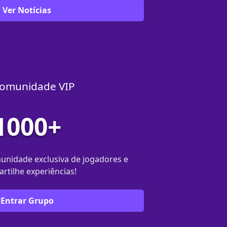
Ver Notícias
Comunidade VIP
1000+
unidade exclusiva de jogadores e
rtilhe experiências!
Entrar Grupo