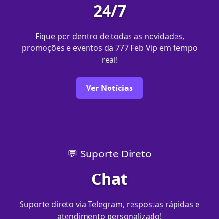
24/7
Fique por dentro de todas as novidades,
promoções e eventos da 777 Feb Vip em tempo
real!
Ver Notícias
💬 Suporte Direto
Chat
Suporte direto via Telegram, respostas rápidas e
atendimento personalizado!