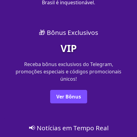
Brasil é inquestionável.
🎁 Bônus Exclusivos
VIP
Receba bônus exclusivos do Telegram,
promoções especiais e códigos promocionais
únicos!
Ver Bônus
📢 Notícias em Tempo Real