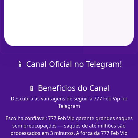
📱 Canal Oficial no Telegram!
📱 Benefícios do Canal
Descubra as vantagens de seguir a 777 Feb Vip no
Telegram
Escolha confiável: 777 Feb Vip garante grandes saques
sem preocupações — saques de até milhões são
processados em 3 minutos. A força da 777 Feb Vip