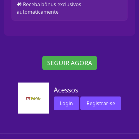
🎁 Receba bônus exclusivos
automaticamente
SEGUIR AGORA
Acessos
Login
Registrar-se