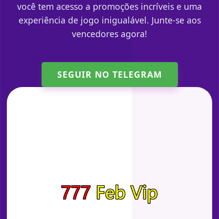
você tem acesso a promoções incríveis e uma
experiência de jogo inigualável. Junte-se aos
vencedores agora!
SEGUIR NO TELEGRAM