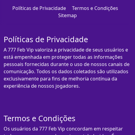
Políticas de Privacidade
Termos e Condições
Sitemap
Políticas de Privacidade
A 777 Feb Vip valoriza a privacidade de seus usuários e
está empenhada em proteger todas as informações
pessoais fornecidas durante o uso de nossos canais de
comunicação. Todos os dados coletados são utilizados
exclusivamente para fins de melhoria contínua da
experiência de nossos jogadores.
Termos e Condições
Os usuários da 777 Feb Vip concordam em respeitar