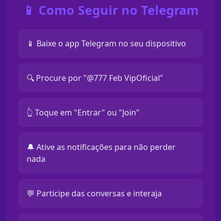
📱 Como Seguir no Telegram
📱 Baixe o app Telegram no seu dispositivo
🔍 Procure por "@777 Feb VipOficial"
👆 Toque em "Entrar" ou "Join"
🔔 Ative as notificações para não perder
nada
💬 Participe das conversas e interaja