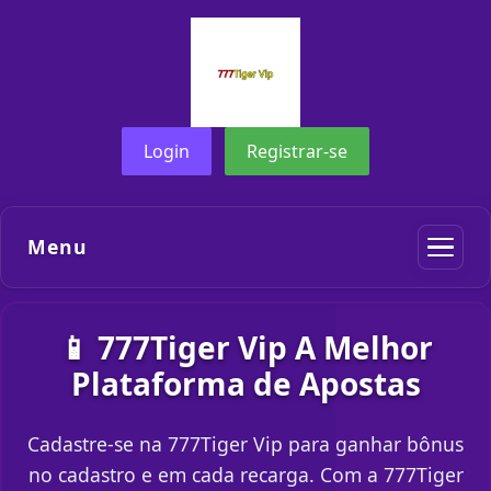
Login
Registrar-se
Menu
📱 777Tiger Vip A Melhor
Plataforma de Apostas
Cadastre-se na 777Tiger Vip para ganhar bônus
no cadastro e em cada recarga. Com a 777Tiger