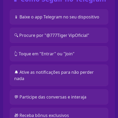
📱 Baixe o app Telegram no seu dispositivo
🔍 Procure por "@777Tiger VipOficial"
👆 Toque em "Entrar" ou "Join"
🔔 Ative as notificações para não perder
nada
💬 Participe das conversas e interaja
🎁 Receba bônus exclusivos