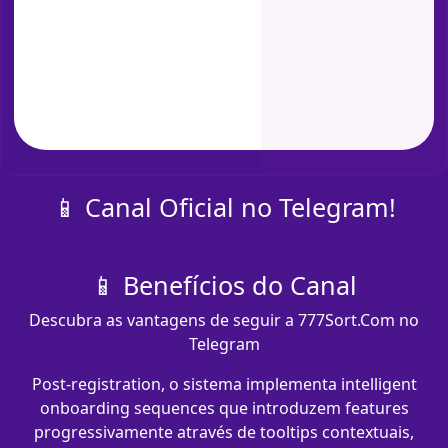
📱 Canal Oficial no Telegram!
📱 Benefícios do Canal
Descubra as vantagens de seguir a 777Sort.Com no
Telegram
Post-registration, o sistema implementa intelligent
onboarding sequences que introduzem features
progressivamente através de tooltips contextuais,