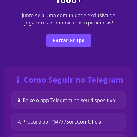
Junte-se a uma comunidade exclusiva de
jogadores e compartilhe experiências!
Entrar Grupo
📱 Como Seguir no Telegram
📱 Baixe o app Telegram no seu dispositivo
🔍 Procure por "@777Sort.ComOficial"