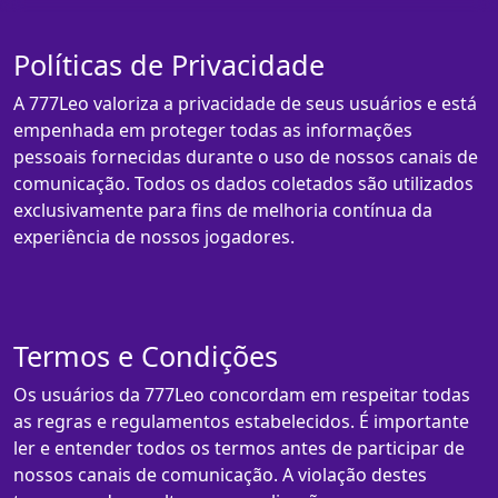
Políticas de Privacidade
A 777Leo valoriza a privacidade de seus usuários e está
empenhada em proteger todas as informações
pessoais fornecidas durante o uso de nossos canais de
comunicação. Todos os dados coletados são utilizados
exclusivamente para fins de melhoria contínua da
experiência de nossos jogadores.
Termos e Condições
Os usuários da 777Leo concordam em respeitar todas
as regras e regulamentos estabelecidos. É importante
ler e entender todos os termos antes de participar de
nossos canais de comunicação. A violação destes