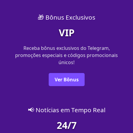
🎁 Bônus Exclusivos
VIP
Receba bônus exclusivos do Telegram,
promoções especiais e códigos promocionais
únicos!
Ver Bônus
📢 Notícias em Tempo Real
24/7