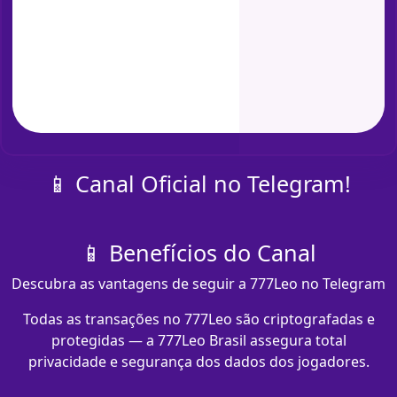
📱 Canal Oficial no Telegram!
📱 Benefícios do Canal
Descubra as vantagens de seguir a 777Leo no Telegram
Todas as transações no 777Leo são criptografadas e
protegidas — a 777Leo Brasil assegura total
privacidade e segurança dos dados dos jogadores.