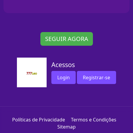
SEGUIR AGORA
Acessos
Login
Registrar-se
Políticas de Privacidade
Termos e Condições
Sitemap