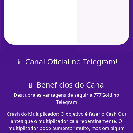
📱 Canal Oficial no Telegram!
📱 Benefícios do Canal
Descubra as vantagens de seguir a 777Gold no
Telegram
Crash do Multiplicador: O objetivo é fazer o Cash Out
antes que o multiplicador caia repentinamente. O
multiplicador pode aumentar muito, mas em algum