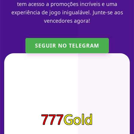
tem acesso a promoções incríveis e uma
experiência de jogo inigualável. Junte-se aos
vencedores agora!
SEGUIR NO TELEGRAM