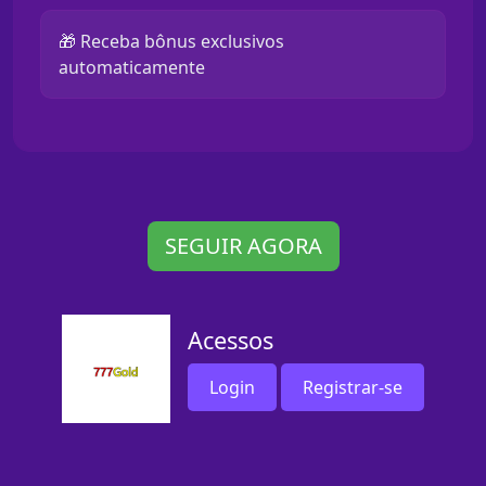
🎁 Receba bônus exclusivos
automaticamente
SEGUIR AGORA
Acessos
Login
Registrar-se