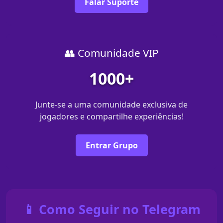
Falar Suporte
👥 Comunidade VIP
1000+
Junte-se a uma comunidade exclusiva de
jogadores e compartilhe experiências!
Entrar Grupo
📱 Como Seguir no Telegram