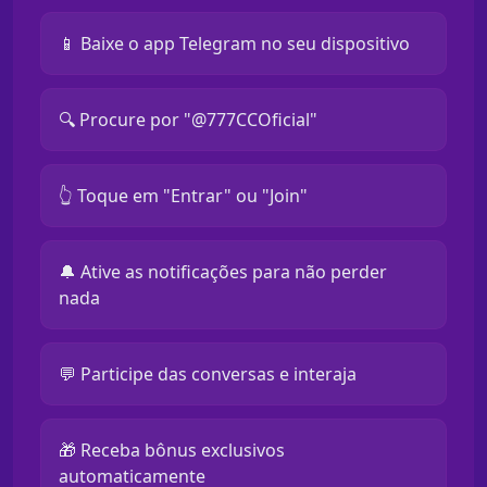
📱 Baixe o app Telegram no seu dispositivo
🔍 Procure por "@777CCOficial"
👆 Toque em "Entrar" ou "Join"
🔔 Ative as notificações para não perder
nada
💬 Participe das conversas e interaja
🎁 Receba bônus exclusivos
automaticamente