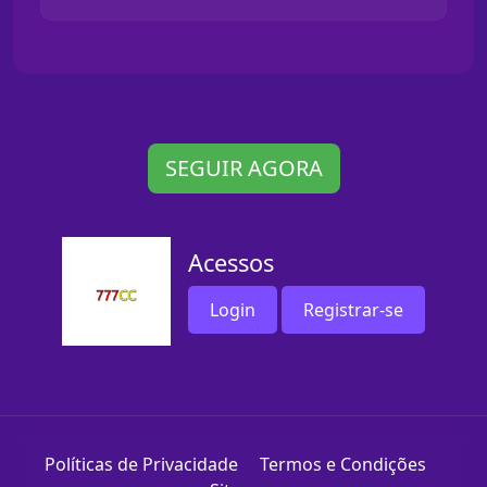
SEGUIR AGORA
Acessos
Login
Registrar-se
Políticas de Privacidade
Termos e Condições