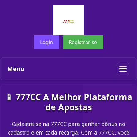
Login
Registrar-se
Menu
📱 777CC A Melhor Plataforma
de Apostas
Cadastre-se na 777CC para ganhar bônus no
cadastro e em cada recarga. Com a 777CC, você