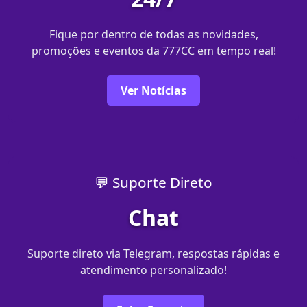
Fique por dentro de todas as novidades,
promoções e eventos da 777CC em tempo real!
Ver Notícias
💬 Suporte Direto
Chat
Suporte direto via Telegram, respostas rápidas e
atendimento personalizado!