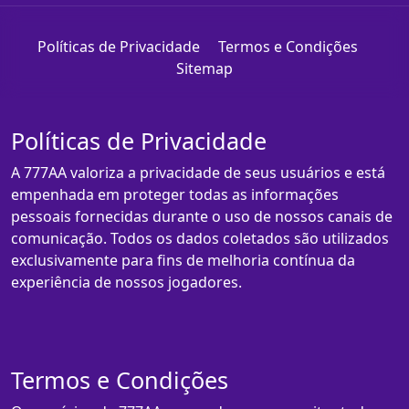
Políticas de Privacidade
Termos e Condições
Sitemap
Políticas de Privacidade
A 777AA valoriza a privacidade de seus usuários e está
empenhada em proteger todas as informações
pessoais fornecidas durante o uso de nossos canais de
comunicação. Todos os dados coletados são utilizados
exclusivamente para fins de melhoria contínua da
experiência de nossos jogadores.
Termos e Condições