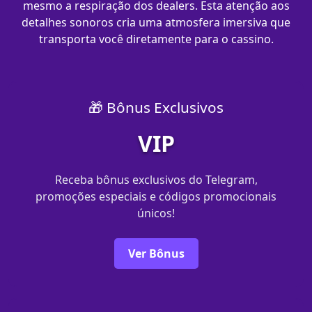
mesmo a respiração dos dealers. Esta atenção aos
detalhes sonoros cria uma atmosfera imersiva que
transporta você diretamente para o cassino.
🎁 Bônus Exclusivos
VIP
Receba bônus exclusivos do Telegram,
promoções especiais e códigos promocionais
únicos!
Ver Bônus