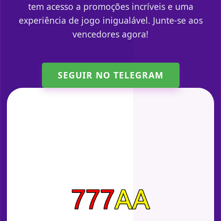
tem acesso a promoções incríveis e uma
experiência de jogo inigualável. Junte-se aos
vencedores agora!
SEGUIR NO TELEGRAM