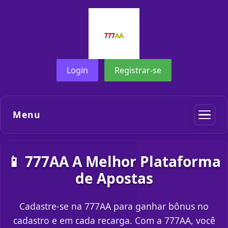
Login
Registrar-se
Menu
📱 777AA A Melhor Plataforma
de Apostas
Cadastre-se na 777AA para ganhar bônus no
cadastro e em cada recarga. Com a 777AA, você