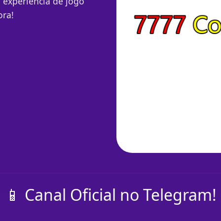
 experiência de jogo
ora!
📱 Canal Oficial no Telegram!