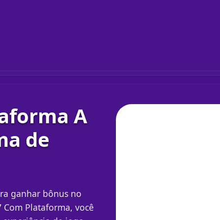
taforma A
ma de
ara ganhar bônus no
7 Com Plataforma, você