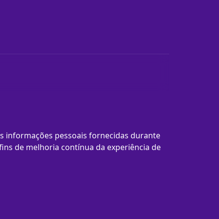
as informações pessoais fornecidas durante
fins de melhoria contínua da experiência de