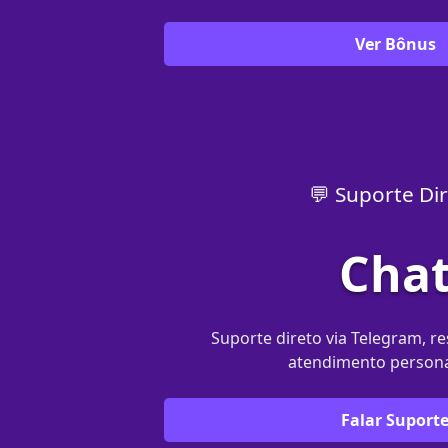
Ver Bônus
💬 Suporte Di
Cha
Suporte direto via Telegram, r
atendimento persona
Falar Suport