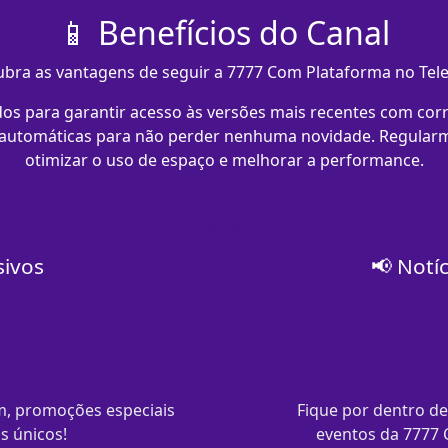
📱 Benefícios do Canal
bra as vantagens de seguir a 7777 Com Plataforma no Te
dos para garantir acesso às versões mais recentes com cor
 automáticas para não perder nenhuma novidade. Regularme
otimizar o uso de espaço e melhorar a performance.
sivos
📢 Notí
m, promoções especiais
Fique por dentro d
s únicos!
eventos da 7777 