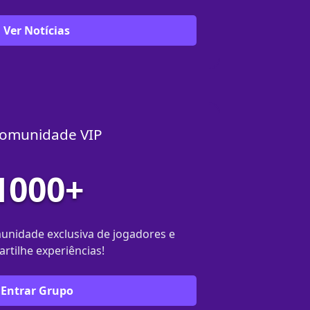
Ver Notícias
Comunidade VIP
1000+
unidade exclusiva de jogadores e
rtilhe experiências!
Entrar Grupo