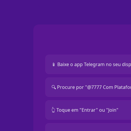
📱 Baixe o app Telegram no seu disp
🔍 Procure por "@7777 Com Platafo
👆 Toque em "Entrar" ou "Join"