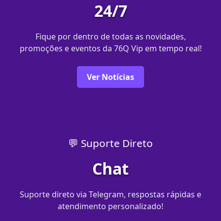
24/7
Fique por dentro de todas as novidades,
promoções e eventos da 76Q Vip em tempo real!
Ver Notícias
💬 Suporte Direto
Chat
Suporte direto via Telegram, respostas rápidas e
atendimento personalizado!