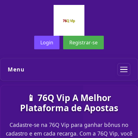
Login
Registrar-se
Menu
📱 76Q Vip A Melhor
Plataforma de Apostas
Cadastre-se na 76Q Vip para ganhar bônus no
cadastro e em cada recarga. Com a 76Q Vip, você