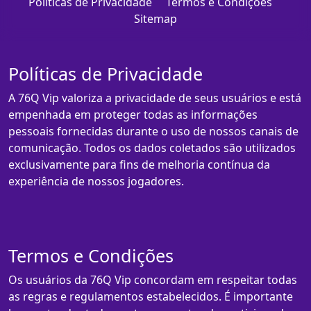
Políticas de Privacidade
Termos e Condições
Sitemap
Políticas de Privacidade
A 76Q Vip valoriza a privacidade de seus usuários e está
empenhada em proteger todas as informações
pessoais fornecidas durante o uso de nossos canais de
comunicação. Todos os dados coletados são utilizados
exclusivamente para fins de melhoria contínua da
experiência de nossos jogadores.
Termos e Condições
Os usuários da 76Q Vip concordam em respeitar todas
as regras e regulamentos estabelecidos. É importante