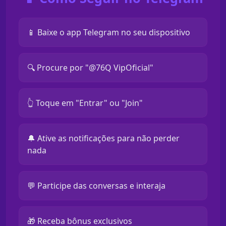
📱 Baixe o app Telegram no seu dispositivo
🔍 Procure por "@76Q VipOficial"
👆 Toque em "Entrar" ou "Join"
🔔 Ative as notificações para não perder
nada
💬 Participe das conversas e interaja
🎁 Receba bônus exclusivos