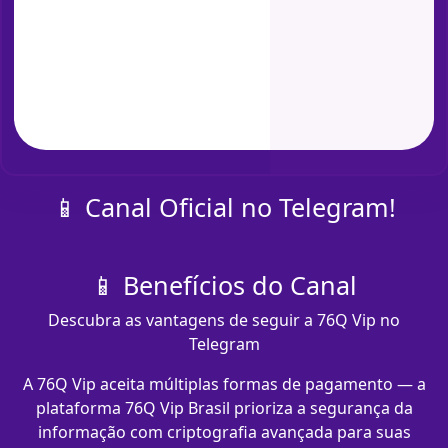
📱 Canal Oficial no Telegram!
📱 Benefícios do Canal
Descubra as vantagens de seguir a 76Q Vip no
Telegram
A 76Q Vip aceita múltiplas formas de pagamento — a
plataforma 76Q Vip Brasil prioriza a segurança da
informação com criptografia avançada para suas