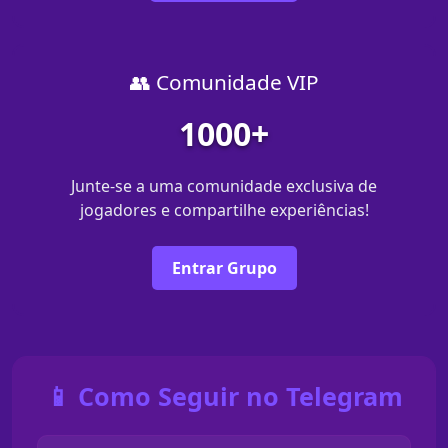
👥 Comunidade VIP
1000+
Junte-se a uma comunidade exclusiva de
jogadores e compartilhe experiências!
Entrar Grupo
📱 Como Seguir no Telegram