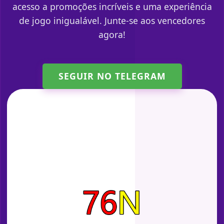
acesso a promoções incríveis e uma experiência
de jogo inigualável. Junte-se aos vencedores
agora!
SEGUIR NO TELEGRAM