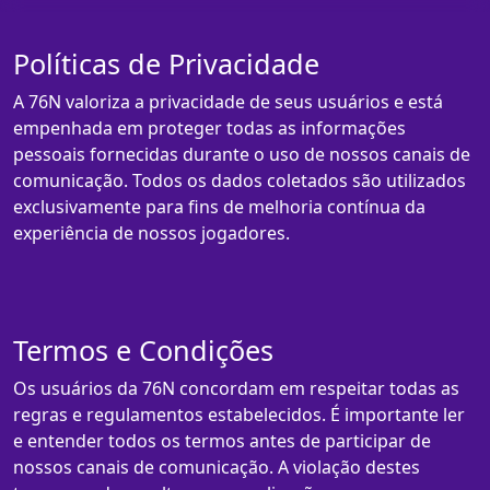
Políticas de Privacidade
A 76N valoriza a privacidade de seus usuários e está
empenhada em proteger todas as informações
pessoais fornecidas durante o uso de nossos canais de
comunicação. Todos os dados coletados são utilizados
exclusivamente para fins de melhoria contínua da
experiência de nossos jogadores.
Termos e Condições
Os usuários da 76N concordam em respeitar todas as
regras e regulamentos estabelecidos. É importante ler
e entender todos os termos antes de participar de
nossos canais de comunicação. A violação destes