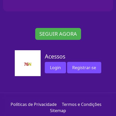
SEGUIR AGORA
Acessos
Login
Registrar-se
Políticas de Privacidade
Termos e Condições
Sitemap