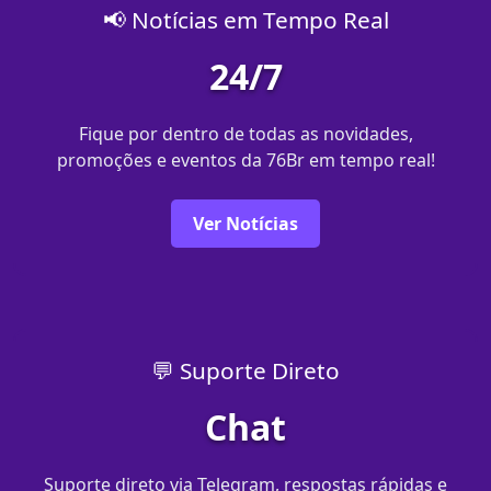
📢 Notícias em Tempo Real
24/7
Fique por dentro de todas as novidades,
promoções e eventos da 76Br em tempo real!
Ver Notícias
💬 Suporte Direto
Chat
Suporte direto via Telegram, respostas rápidas e