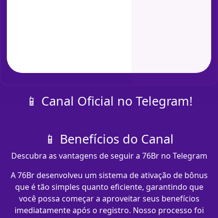
📱 Canal Oficial no Telegram!
📱 Benefícios do Canal
Descubra as vantagens de seguir a 76Br no Telegram
A 76Br desenvolveu um sistema de ativação de bônus
que é tão simples quanto eficiente, garantindo que
você possa começar a aproveitar seus benefícios
imediatamente após o registro. Nosso processo foi