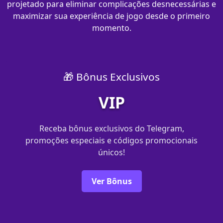
projetado para eliminar complicações desnecessárias e
maximizar sua experiência de jogo desde o primeiro
momento.
🎁 Bônus Exclusivos
VIP
Receba bônus exclusivos do Telegram,
promoções especiais e códigos promocionais
únicos!
Ver Bônus