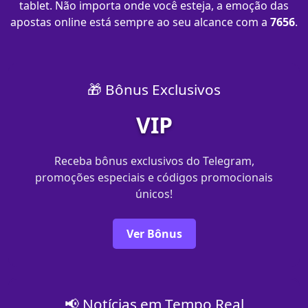
tablet. Não importa onde você esteja, a emoção das
apostas online está sempre ao seu alcance com a
7656
.
🎁 Bônus Exclusivos
VIP
Receba bônus exclusivos do Telegram,
promoções especiais e códigos promocionais
únicos!
Ver Bônus
📢 Notícias em Tempo Real