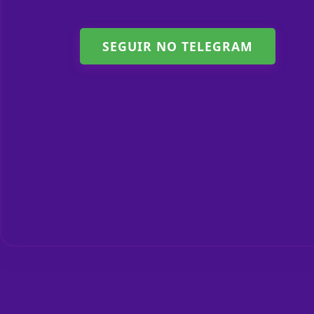
SEGUIR NO TELEGRAM