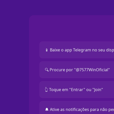
📱 Baixe o app Telegram no seu disp
🔍 Procure por "@7577WinOficial"
👆 Toque em "Entrar" ou "Join"
🔔 Ative as notificações para não p