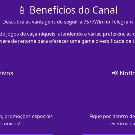
📱 Benefícios do Canal
Descubra as vantagens de seguir a 7577Win no Telegram
e jogos de caça-níqueis, atendendo a várias preferências 
ware de renome para oferecer uma gama diversificada de tít
sivos
📢 Notí
m, promoções especiais
Fique por dentro d
s únicos!
eventos da