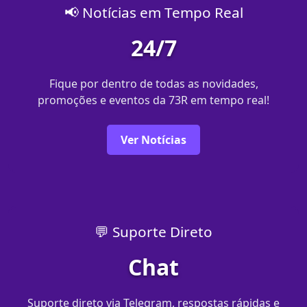
📢 Notícias em Tempo Real
24/7
Fique por dentro de todas as novidades,
promoções e eventos da 73R em tempo real!
Ver Notícias
💬 Suporte Direto
Chat
Suporte direto via Telegram, respostas rápidas e