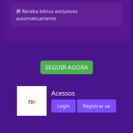
🎁 Receba bônus exclusivos
automaticamente
SEGUIR AGORA
Acessos
Login
Registrar-se