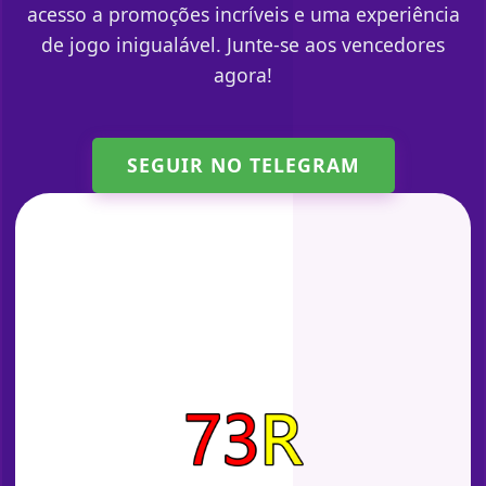
acesso a promoções incríveis e uma experiência
de jogo inigualável. Junte-se aos vencedores
agora!
SEGUIR NO TELEGRAM