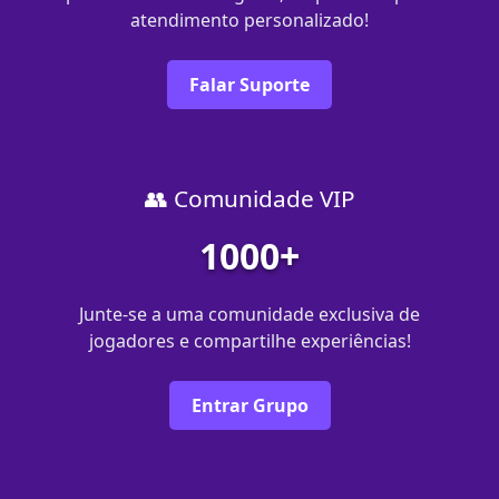
atendimento personalizado!
Falar Suporte
👥 Comunidade VIP
1000+
Junte-se a uma comunidade exclusiva de
jogadores e compartilhe experiências!
Entrar Grupo