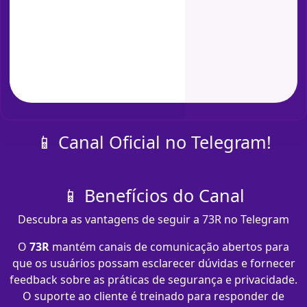
📱 Canal Oficial no Telegram!
📱 Benefícios do Canal
Descubra as vantagens de seguir a 73R no Telegram
O
73R
mantém canais de comunicação abertos para
que os usuários possam esclarecer dúvidas e fornecer
feedback sobre as práticas de segurança e privacidade.
O suporte ao cliente é treinado para responder de