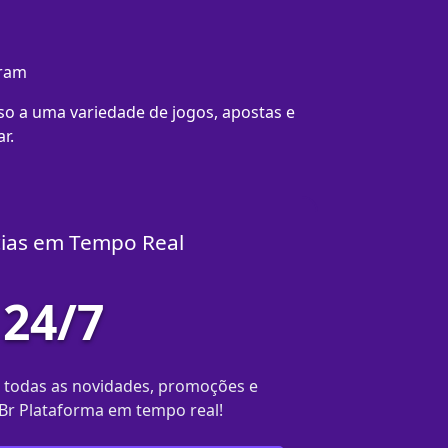
gram
so a uma variedade de jogos, apostas e
r.
cias em Tempo Real
24/7
e todas as novidades, promoções e
Br Plataforma em tempo real!