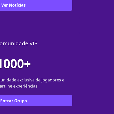
Ver Notícias
Comunidade VIP
1000+
unidade exclusiva de jogadores e
rtilhe experiências!
Entrar Grupo