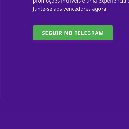
promoções incríveis e uma experiência d
Junte-se aos vencedores agora!
SEGUIR NO TELEGRAM