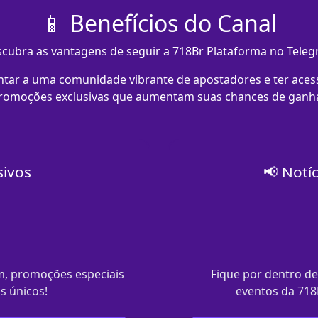
📱 Benefícios do Canal
cubra as vantagens de seguir a 718Br Plataforma no Tele
untar a uma comunidade vibrante de apostadores e ter aces
romoções exclusivas que aumentam suas chances de ganha
sivos
📢 Notí
m, promoções especiais
Fique por dentro d
s únicos!
eventos da 718