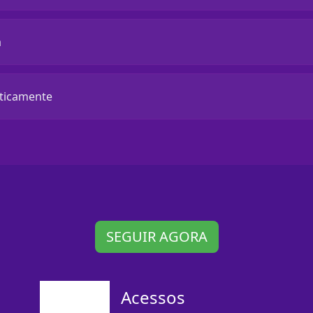
a
aticamente
SEGUIR AGORA
Acessos