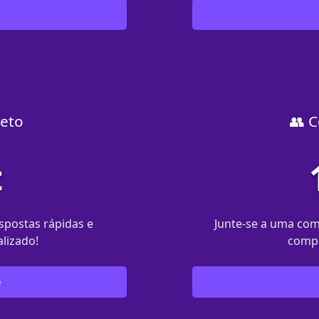
reto
👥 
t
espostas rápidas e
Junte-se a uma com
lizado!
compa
e