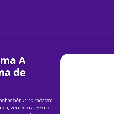
rma A
ma de
ganhar bônus no cadastro
rma, você tem acesso a