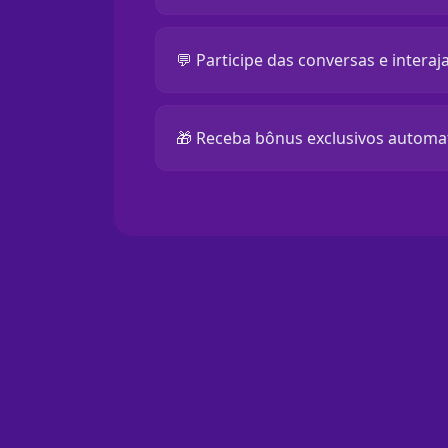
💬 Participe das conversas e interaj
🎁 Receba bônus exclusivos autom