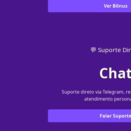
Ver Bônus
💬 Suporte Di
Cha
Suporte direto via Telegram, r
atendimento persona
Falar Suport