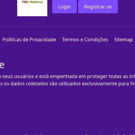
Login
Registrar-se
Políticas de Privacidade
Termos e Condições
Sitemap
de
de seus usuários e está empenhada em proteger todas as i
 os dados coletados são utilizados exclusivamente para fi