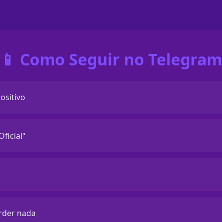
📱 Como Seguir no Telegram
ositivo
ficial"
erder nada