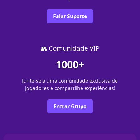
Falar Suporte
👥 Comunidade VIP
1000+
Junte-se a uma comunidade exclusiva de
jogadores e compartilhe experiências!
Entrar Grupo