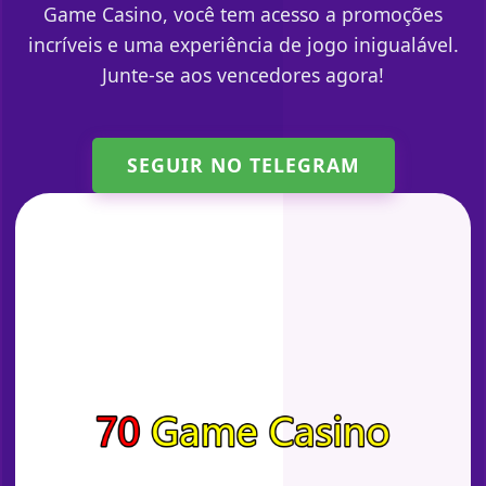
Game Casino, você tem acesso a promoções
incríveis e uma experiência de jogo inigualável.
Junte-se aos vencedores agora!
SEGUIR NO TELEGRAM