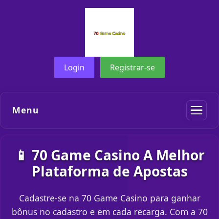
Login
Registrar-se
Menu
📱 70 Game Casino A Melhor
Plataforma de Apostas
Cadastre-se na 70 Game Casino para ganhar
bônus no cadastro e em cada recarga. Com a 70