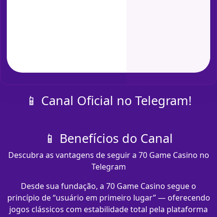
📱 Canal Oficial no Telegram!
📱 Benefícios do Canal
Descubra as vantagens de seguir a 70 Game Casino no
Telegram
Desde sua fundação, a 70 Game Casino segue o
princípio de “usuário em primeiro lugar” — oferecendo
jogos clássicos com estabilidade total pela plataforma