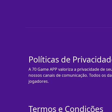
Políticas de Privacida
A 70 Game APP valoriza a privacidade de s
nossos canais de comunicação. Todos os dad
jogadores.
Termos e Condições