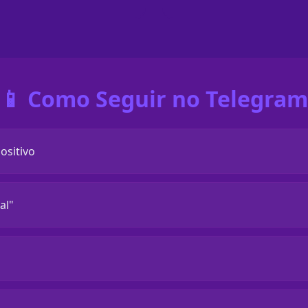
📱 Como Seguir no Telegram
ositivo
al"