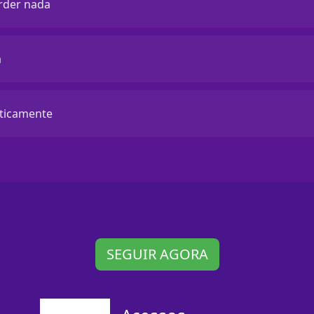
erder nada
a
aticamente
SEGUIR AGORA