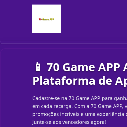
📱 70 Game APP 
Plataforma de A
Cadastre-se na 70 Game APP para ganha
em cada recarga. Com a 70 Game APP, v
promoções incríveis e uma experiência d
Junte-se aos vencedores agora!