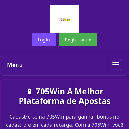
Login
Registrar-se
Menu
📱 705Win A Melhor
Plataforma de Apostas
Cadastre-se na 705Win para ganhar bônus no
cadastro e em cada recarga. Com a 705Win, você