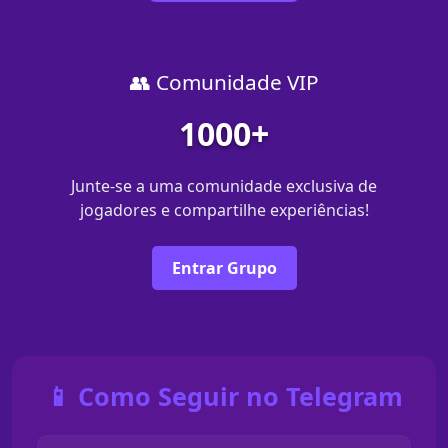
👥 Comunidade VIP
1000+
Junte-se a uma comunidade exclusiva de
jogadores e compartilhe experiências!
Entrar Grupo
📱 Como Seguir no Telegram