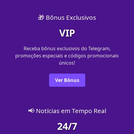
🎁 Bônus Exclusivos
VIP
Receba bônus exclusivos do Telegram,
promoções especiais e códigos promocionais
únicos!
Ver Bônus
📢 Notícias em Tempo Real
24/7