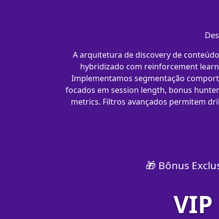
Des
A arquitetura de discovery de conteúdo
hybridizado com reinforcement learn
Implementamos segmentação comportament
focados em session length, bonus hunter
metrics. Filtros avançados permitem dri
🎁 Bônus Exclu
VIP