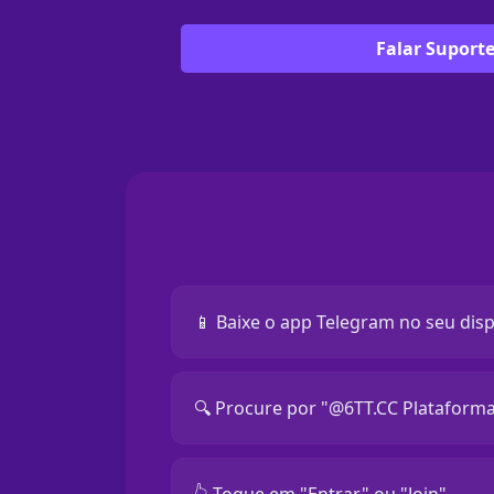
Falar Suport
📱 Baixe o app Telegram no seu disp
🔍 Procure por "@6TT.CC Plataforma