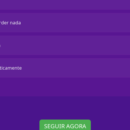
erder nada
a
aticamente
SEGUIR AGORA