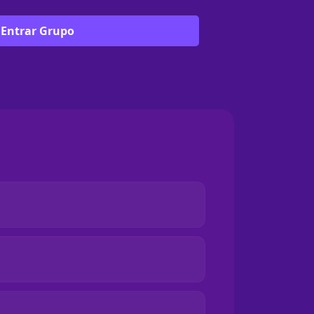
Entrar Grupo