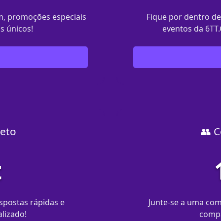
m, promoções especiais
Fique por dentro d
s únicos!
eventos da 6TT
reto
👥 
t
espostas rápidas e
Junte-se a uma com
lizado!
compa