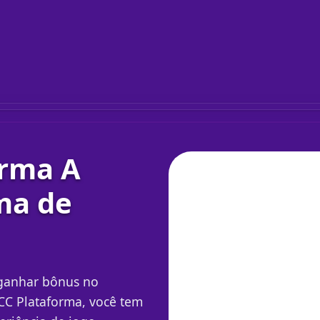
orma A
ma de
 ganhar bônus no
CC Plataforma, você tem