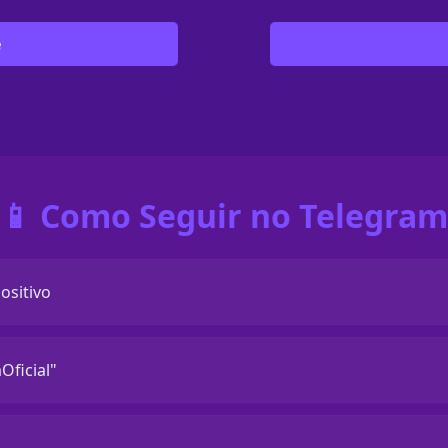
e
📱 Como Seguir no Telegram
ositivo
Oficial"