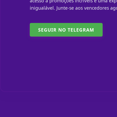
acesso a promoções incríveis e uma exp
inigualável. Junte-se aos vencedores ag
SEGUIR NO TELEGRAM