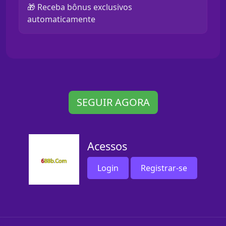
🎁 Receba bônus exclusivos
automaticamente
SEGUIR AGORA
Acessos
Login
Registrar-se