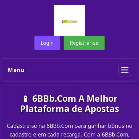
Login
Registrar-se
Menu
📱 6BBb.Com A Melhor
Plataforma de Apostas
Cadastre-se na 6BBb.Com para ganhar bônus no
cadastro e em cada recarga. Com a 6BBb.Com,