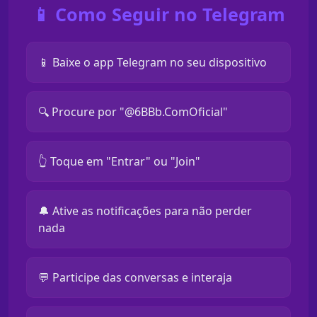
📱 Como Seguir no Telegram
📱 Baixe o app Telegram no seu dispositivo
🔍 Procure por "@6BBb.ComOficial"
👆 Toque em "Entrar" ou "Join"
🔔 Ative as notificações para não perder
nada
💬 Participe das conversas e interaja