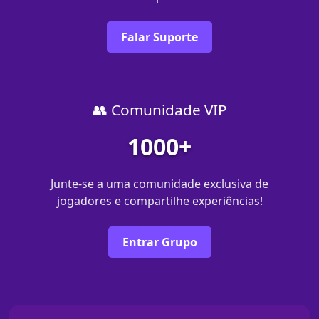
Falar Suporte
👥 Comunidade VIP
1000+
Junte-se a uma comunidade exclusiva de
jogadores e compartilhe experiências!
Entrar Grupo