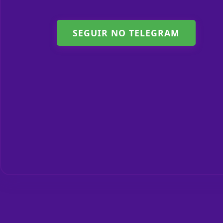
SEGUIR NO TELEGRAM