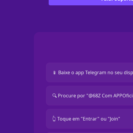
📱 Baixe o app Telegram no seu disp
🔍 Procure por "@68Z Com APPOfici
👆 Toque em "Entrar" ou "Join"