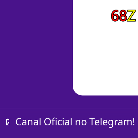
📱 Canal Oficial no Telegram!