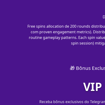
D
Free spins allocation de 200 rounds distribu
com proven engagement metrics). Distribut
routine gameplay patterns. Each spin value
spin session) mitig
🎁 Bônus Exclu
VIP
Receba bônus exclusivos do Telegra