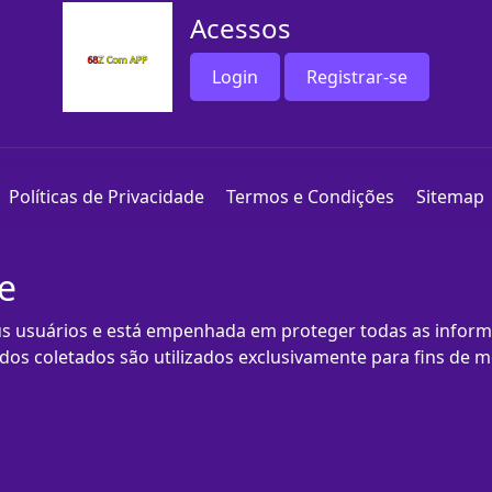
Acessos
Login
Registrar-se
Políticas de Privacidade
Termos e Condições
Sitemap
de
eus usuários e está empenhada em proteger todas as inform
os coletados são utilizados exclusivamente para fins de m