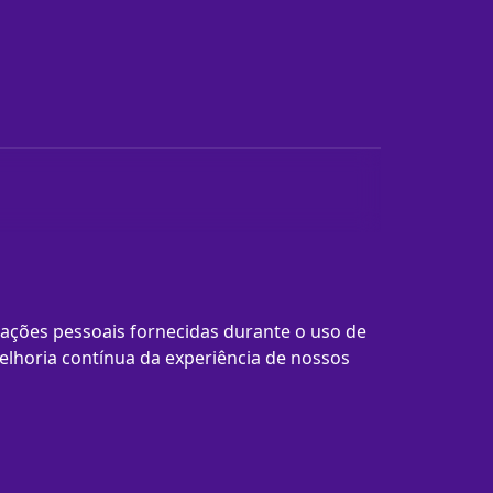
ações pessoais fornecidas durante o uso de
elhoria contínua da experiência de nossos