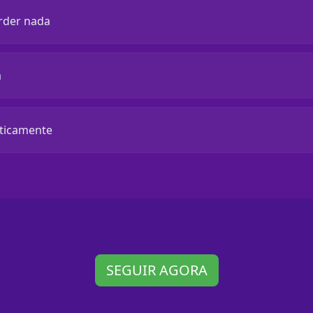
erder nada
a
aticamente
SEGUIR AGORA