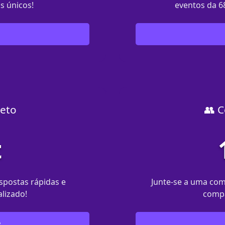
s únicos!
eventos da 6
reto
👥 
t
espostas rápidas e
Junte-se a uma com
lizado!
compa
e