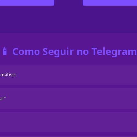
📱 Como Seguir no Telegram
ositivo
al"