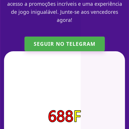
acesso a promoções incríveis e uma experiência
de jogo inigualável. Junte-se aos vencedores
agora!
SEGUIR NO TELEGRAM