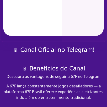
📱 Canal Oficial no Telegram!
📱 Benefícios do Canal
Descubra as vantagens de seguir a 67F no Telegram
A 67F lança constantemente jogos desafiadores — a
plataforma 67F Brasil oferece experiências eletrizantes,
indo além do entretenimento tradicional.