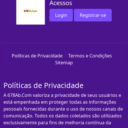
Acessos
Login
Registrar-se
Políticas de Privacidade
Termos e Condições
Sitemap
Políticas de Privacidade
A 678Ab.Com valoriza a privacidade de seus usuários e
está empenhada em proteger todas as informações
pessoais fornecidas durante o uso de nossos canais de
comunicação. Todos os dados coletados são utilizados
exclusivamente para fins de melhoria contínua da