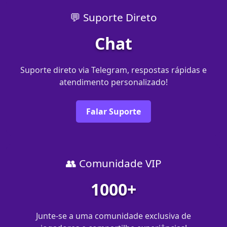
💬 Suporte Direto
Chat
Suporte direto via Telegram, respostas rápidas e
atendimento personalizado!
Falar Suporte
👥 Comunidade VIP
1000+
Junte-se a uma comunidade exclusiva de