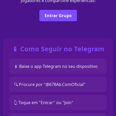
jogadores e compartilhe experiências!
Entrar Grupo
📱 Como Seguir no Telegram
📱 Baixe o app Telegram no seu dispositivo
🔍 Procure por "@678Ab.ComOficial"
👆 Toque em "Entrar" ou "Join"