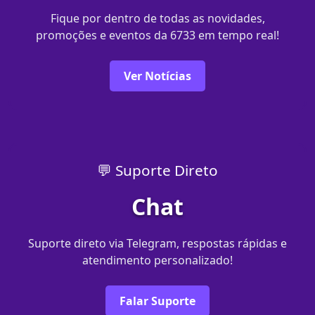
Fique por dentro de todas as novidades,
promoções e eventos da 6733 em tempo real!
Ver Notícias
💬 Suporte Direto
Chat
Suporte direto via Telegram, respostas rápidas e
atendimento personalizado!
Falar Suporte