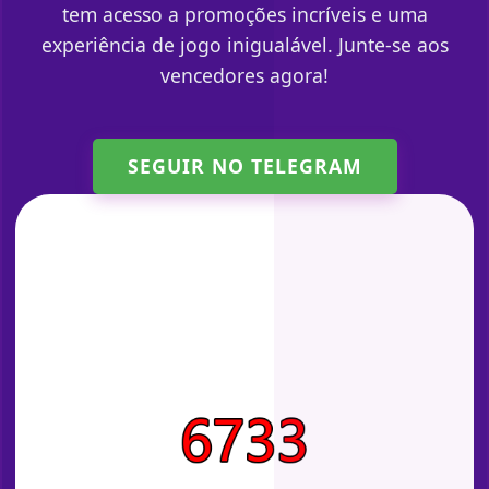
tem acesso a promoções incríveis e uma
experiência de jogo inigualável. Junte-se aos
vencedores agora!
SEGUIR NO TELEGRAM