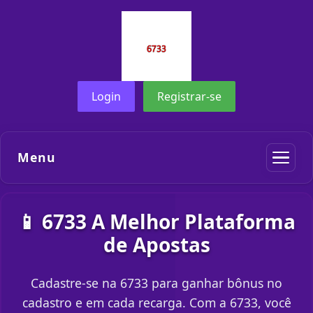
Login
Registrar-se
Menu
📱 6733 A Melhor Plataforma
de Apostas
Cadastre-se na 6733 para ganhar bônus no
cadastro e em cada recarga. Com a 6733, você