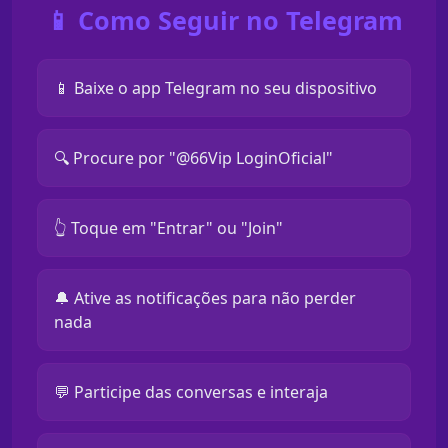
📱 Como Seguir no Telegram
📱 Baixe o app Telegram no seu dispositivo
🔍 Procure por "@66Vip LoginOficial"
👆 Toque em "Entrar" ou "Join"
🔔 Ative as notificações para não perder
nada
💬 Participe das conversas e interaja