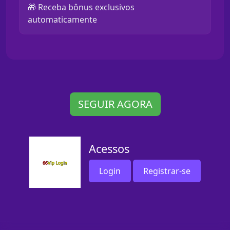
🎁 Receba bônus exclusivos
automaticamente
SEGUIR AGORA
Acessos
Login
Registrar-se