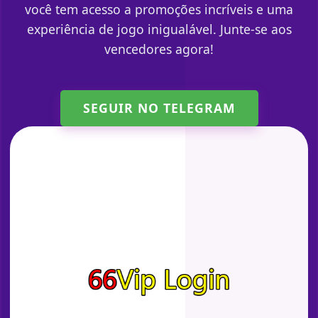
você tem acesso a promoções incríveis e uma
experiência de jogo inigualável. Junte-se aos
vencedores agora!
SEGUIR NO TELEGRAM