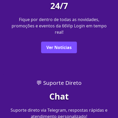
24/7
Fique por dentro de todas as novidades,
promoções e eventos da 66Vip Login em tempo
real!
Ver Notícias
💬 Suporte Direto
Chat
Suporte direto via Telegram, respostas rápidas e
atendimento personalizado!