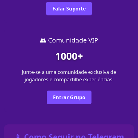
Falar Suporte
👥 Comunidade VIP
1000+
Junte-se a uma comunidade exclusiva de
jogadores e compartilhe experiências!
Entrar Grupo
📱 Como Seguir no Telegram