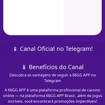
📱 Canal Oficial no Telegram!
📱 Benefícios do Canal
Descubra as vantagens de seguir a 66GG APP no
Telegram
A 66GG APP é uma plataforma profissional de cassino
online — na plataforma 66GG APP Brasil , além de jogos
incríveis, você encontrará promoções imperdíveis!