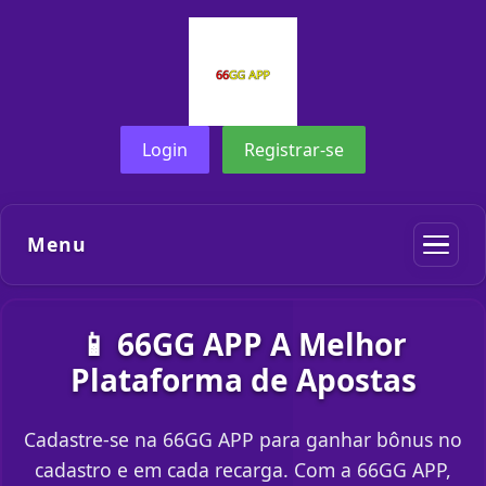
Login
Registrar-se
Menu
📱 66GG APP A Melhor
Plataforma de Apostas
Cadastre-se na 66GG APP para ganhar bônus no
cadastro e em cada recarga. Com a 66GG APP,