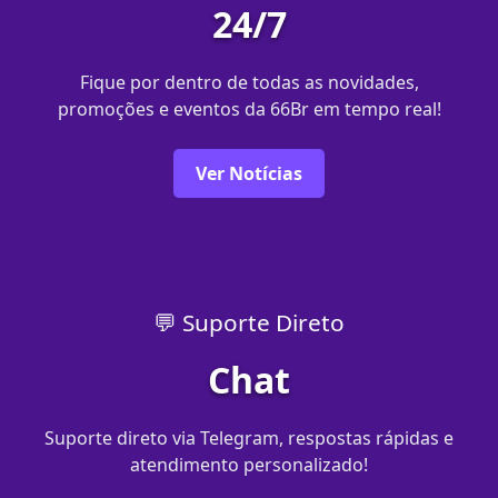
24/7
Fique por dentro de todas as novidades,
promoções e eventos da 66Br em tempo real!
Ver Notícias
💬 Suporte Direto
Chat
Suporte direto via Telegram, respostas rápidas e
atendimento personalizado!