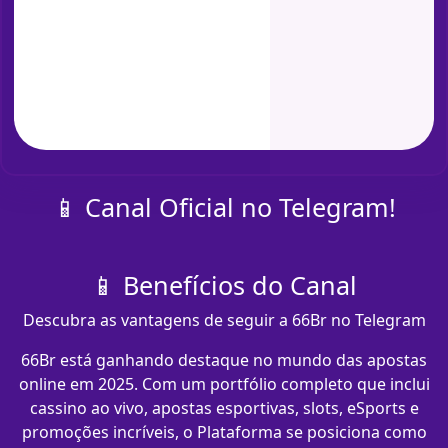
📱 Canal Oficial no Telegram!
📱 Benefícios do Canal
Descubra as vantagens de seguir a 66Br no Telegram
66Br está ganhando destaque no mundo das apostas
online em 2025. Com um portfólio completo que inclui
cassino ao vivo, apostas esportivas, slots, eSports e
promoções incríveis, o Plataforma se posiciona como