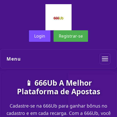
Login
Registrar-se
Menu
📱 666Ub A Melhor
Plataforma de Apostas
Cadastre-se na 666Ub para ganhar bônus no
cadastro e em cada recarga. Com a 666Ub, você