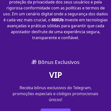
proteção da privacidade dos seus usuários e pela
rigorosa conformidade com as políticas e termos de
uso. Em um cenário digital onde a segurança dos dados
é cada vez mais crucial, o
666Ub
investe em tecnologias
avançadas e práticas sólidas para garantir que cada
apostador desfrute de uma experiência segura,
transparente e confiável.
🎁 Bônus Exclusivos
VIP
Receba bônus exclusivos do Telegram,
promoções especiais e códigos promocionais
únicos!