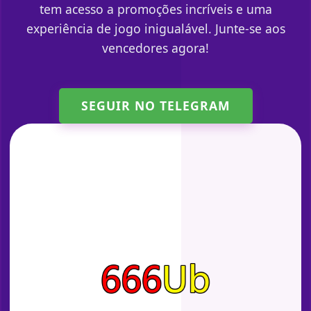
tem acesso a promoções incríveis e uma
experiência de jogo inigualável. Junte-se aos
vencedores agora!
SEGUIR NO TELEGRAM