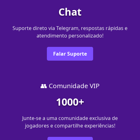
Chat
Suporte direto via Telegram, respostas rápidas e
atendimento personalizado!
Falar Suporte
👥 Comunidade VIP
1000+
Junte-se a uma comunidade exclusiva de
jogadores e compartilhe experiências!