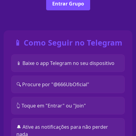
Entrar Grupo
📱 Como Seguir no Telegram
📱 Baixe o app Telegram no seu dispositivo
🔍 Procure por "@666UbOficial"
👆 Toque em "Entrar" ou "Join"
🔔 Ative as notificações para não perder
nada