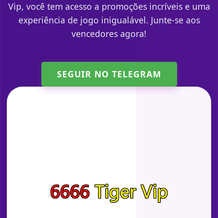
Vip, você tem acesso a promoções incríveis e uma
experiência de jogo inigualável. Junte-se aos
vencedores agora!
SEGUIR NO TELEGRAM