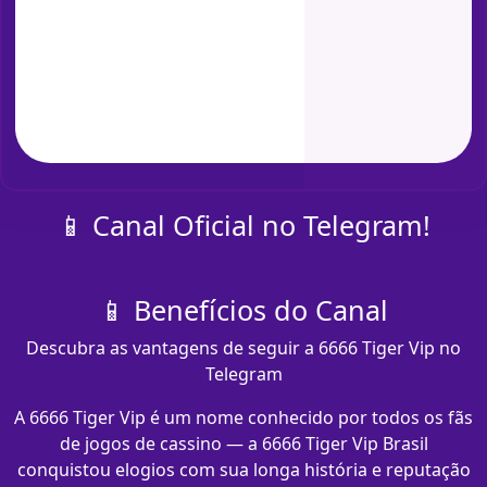
📱 Canal Oficial no Telegram!
📱 Benefícios do Canal
Descubra as vantagens de seguir a 6666 Tiger Vip no
Telegram
A 6666 Tiger Vip é um nome conhecido por todos os fãs
de jogos de cassino — a 6666 Tiger Vip Brasil
conquistou elogios com sua longa história e reputação