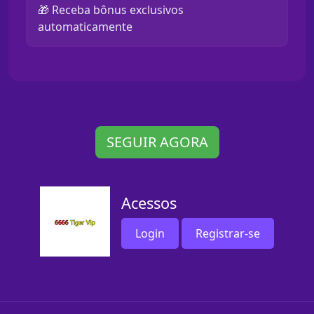
🎁 Receba bônus exclusivos
automaticamente
SEGUIR AGORA
Acessos
Login
Registrar-se