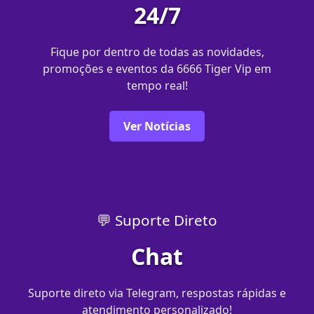
24/7
Fique por dentro de todas as novidades,
promoções e eventos da 6666 Tiger Vip em
tempo real!
Ver Notícias
💬 Suporte Direto
Chat
Suporte direto via Telegram, respostas rápidas e
atendimento personalizado!