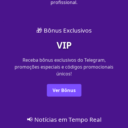
profissional.
🎁 Bônus Exclusivos
VIP
Receba bônus exclusivos do Telegram,
promoções especiais e códigos promocionais
únicos!
Ver Bônus
📢 Notícias em Tempo Real