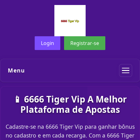
Login
Registrar-se
Menu
📱 6666 Tiger Vip A Melhor
Plataforma de Apostas
Cadastre-se na 6666 Tiger Vip para ganhar bônus
no cadastro e em cada recarga. Com a 6666 Tiger