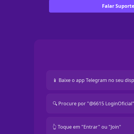
Falar Suport
📱 Baixe o app Telegram no seu disp
🔍 Procure por "@6615 LoginOficial
👆 Toque em "Entrar" ou "Join"