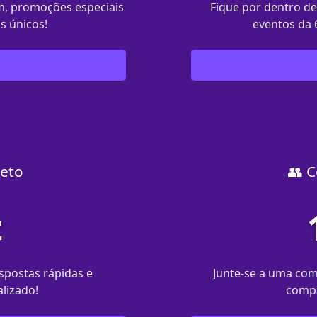
m, promoções especiais
Fique por dentro d
s únicos!
eventos da 
reto
👥 
t
espostas rápidas e
Junte-se a uma com
lizado!
compa