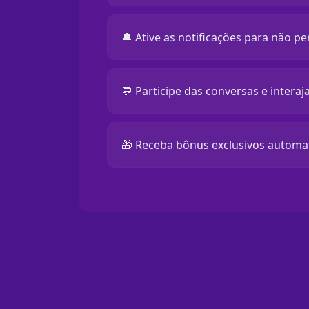
🔔 Ative as notificações para não p
💬 Participe das conversas e interaj
🎁 Receba bônus exclusivos autom