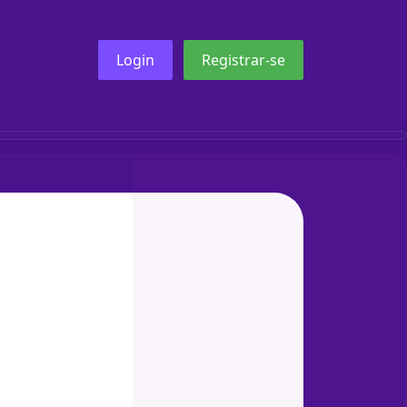
Login
Registrar-se