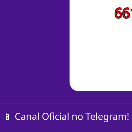
📱 Canal Oficial no Telegram!