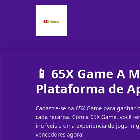
📱 65X Game A M
Plataforma de A
Cadastre-se na 65X Game para ganhar 
cada recarga. Com a 65X Game, você t
incríveis e uma experiência de jogo inig
vencedores agora!