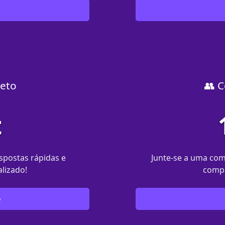
reto
👥 
t
espostas rápidas e
Junte-se a uma com
lizado!
compa
e