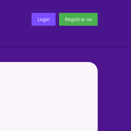
Login
Registrar-se