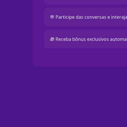
💬 Participe das conversas e interaj
🎁 Receba bônus exclusivos autom