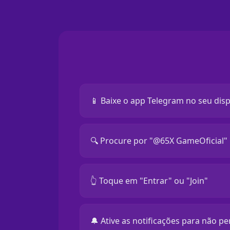
📱 Baixe o app Telegram no seu disp
🔍 Procure por "@65X GameOficial"
👆 Toque em "Entrar" ou "Join"
🔔 Ative as notificações para não p