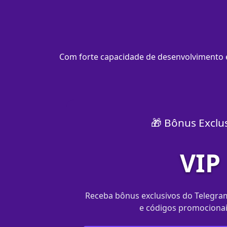
Com forte capacidade de desenvolvimento e 
🎁 Bônus Exclu
VIP
Receba bônus exclusivos do Telegra
e códigos promocionai