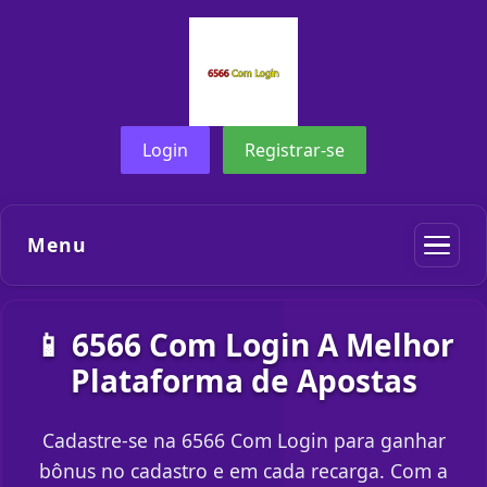
Login
Registrar-se
Menu
📱 6566 Com Login A Melhor
Plataforma de Apostas
Cadastre-se na 6566 Com Login para ganhar
bônus no cadastro e em cada recarga. Com a