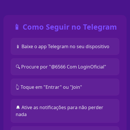
📱 Como Seguir no Telegram
📱 Baixe o app Telegram no seu dispositivo
🔍 Procure por "@6566 Com LoginOficial"
👆 Toque em "Entrar" ou "Join"
🔔 Ative as notificações para não perder
nada