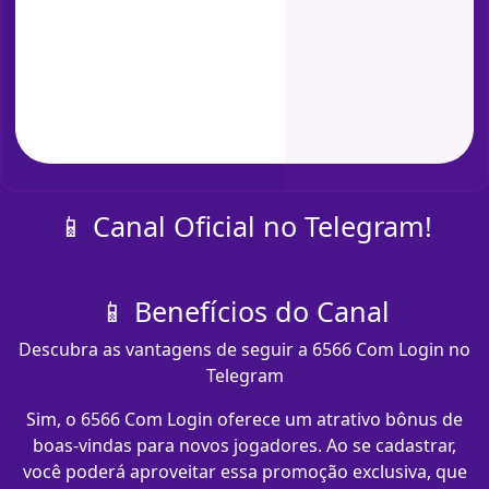
📱 Canal Oficial no Telegram!
📱 Benefícios do Canal
Descubra as vantagens de seguir a 6566 Com Login no
Telegram
Sim, o 6566 Com Login oferece um atrativo bônus de
boas-vindas para novos jogadores. Ao se cadastrar,
você poderá aproveitar essa promoção exclusiva, que