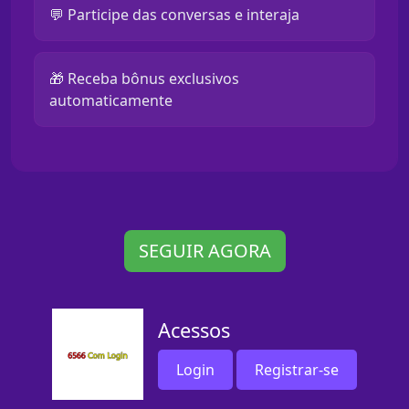
💬 Participe das conversas e interaja
🎁 Receba bônus exclusivos
automaticamente
SEGUIR AGORA
Acessos
Login
Registrar-se