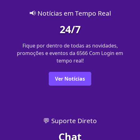
📢 Notícias em Tempo Real
24/7
Fique por dentro de todas as novidades,
promoções e eventos da 6566 Com Login em
tempo real!
Ver Notícias
💬 Suporte Direto
Chat