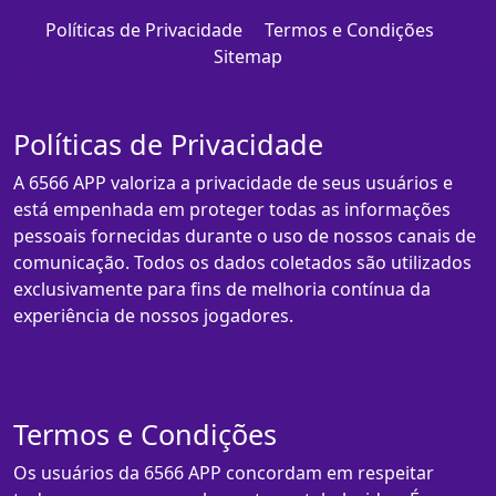
Políticas de Privacidade
Termos e Condições
Sitemap
Políticas de Privacidade
A 6566 APP valoriza a privacidade de seus usuários e
está empenhada em proteger todas as informações
pessoais fornecidas durante o uso de nossos canais de
comunicação. Todos os dados coletados são utilizados
exclusivamente para fins de melhoria contínua da
experiência de nossos jogadores.
Termos e Condições
Os usuários da 6566 APP concordam em respeitar