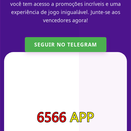
você tem acesso a promoções incríveis e uma
experiência de jogo inigualável. Junte-se aos
vencedores agora!
SEGUIR NO TELEGRAM