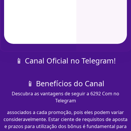
📱 Canal Oficial no Telegram!
📱 Benefícios do Canal
Descubra as vantagens de seguir a 6292 Com no
Telegram
associados a cada promoção, pois eles podem variar
consideravelmente. Estar ciente de requisitos de aposta
e prazos para utilização dos bônus é fundamental para