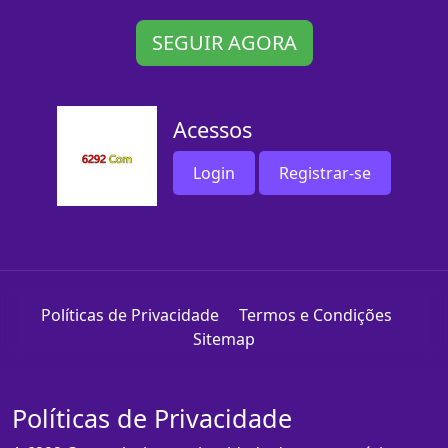
SEGUIR AGORA
Acessos
Login
Registrar-se
Políticas de Privacidade
Termos e Condições
Sitemap
Políticas de Privacidade