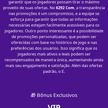
garantir que os jogadores possam tirar o máximo
proveito de suas ofertas. No
6292 Com
, a transparência
nas promoções é um compromisso, e a equipe se
esforça para garantir que todas as informações
necessárias estejam facilmente acessíveis para os
jogadores. Outro ponto interessante é a possibilidade
de promoções personalizadas, que podem ser
oferecidas com base no histórico de jogo e nas
preferências dos usuários. Isso significa que os
jogadores mais ativos e leais podem ser
recompensados de maneira única, aumentando ainda
mais seu engajamento e satisfação. Além das ofertas
padrão, o E.
🎁 Bônus Exclusivos
VIP