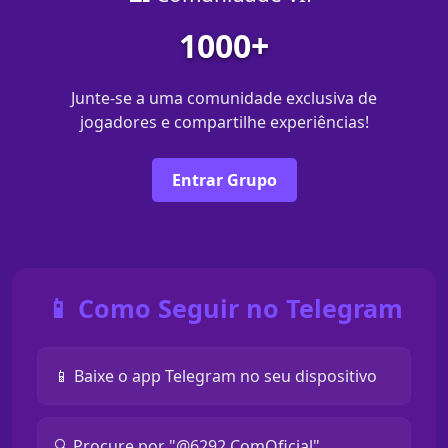
1000+
Junte-se a uma comunidade exclusiva de
jogadores e compartilhe experiências!
Entrar Grupo
📱 Como Seguir no Telegram
📱 Baixe o app Telegram no seu dispositivo
🔍 Procure por "@6292 ComOficial"